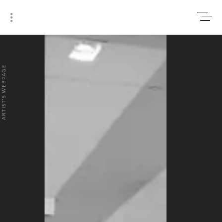
0
₹0
ARTIST'S WEBPAGE